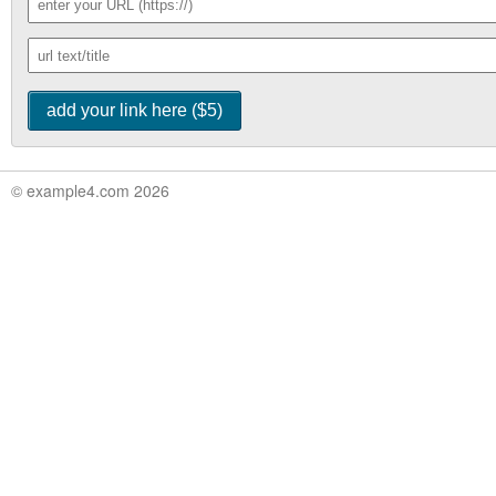
© example4.com 2026