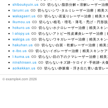
shiboukyuin.us
切らない脂肪分解＋溶解レーザー治
tarumi.us
切らないシワ･タルミレーザー治療｜精美
wakagaeri.us
切らない若返りレーザー治療｜精美ス
ikumou.us
切らない植毛・増毛・薄毛・禿げ・円形脱
hokuro.us
切らないホクロレーザー治療｜精美スキン
l-atopy.us
切らないアトピー性皮膚炎レーザー治療｜
wakiga.us
切らないワキガレーザー治療｜精美スキン
hakuhan.us
切らない白斑・乾癬レーザー治療｜精美
e-ibo.us
切らないイボレーザー治療｜精美スキンケア
l-kuma.us
切らない目の下のクマレーザー治療｜精美
ninshinsen.us
切らないキズ跡･ケロイド･手術跡･火
aoikekkan.us
切らない静脈瘤・浮き出た青い血管レ
© example4.com 2026