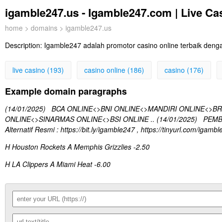
igamble247.us - Igamble247.com | Live Cas
home
>
domains
> igamble247.us
Description:
Igamble247 adalah promotor casino online terbaik dengan 
live casino (193)
casino online (186)
casino (176)
Example domain paragraphs
(14/01/2025) BCA ONLINE<>BNI ONLINE<>MANDIRI ONLINE<>
ONLINE<>SINARMAS ONLINE<>BSI ONLINE .. (14/01/2025) PEMB
Alternatif Resmi : https://bit.ly/igamble247 , https://tinyurl.com/i
H Houston Rockets A Memphis Grizzlies -2.50
H LA Clippers A Miami Heat -6.00