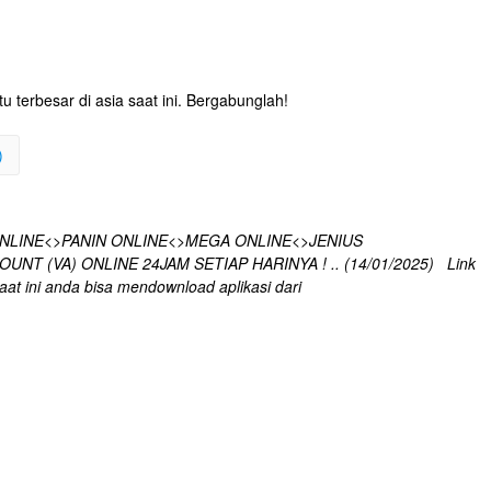
u terbesar di asia saat ini. Bergabunglah!
)
ONLINE<>PANIN ONLINE<>MEGA ONLINE<>JENIUS
T (VA) ONLINE 24JAM SETIAP HARINYA ! .. (14/01/2025) Link
saat ini anda bisa mendownload aplikasi dari