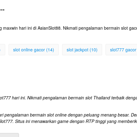
..
ng maxwin hari ini di AsianSlot88. Nikmati pengalaman bermain slot g
)
slot online gacor (14)
slot jackpot (10)
slot777 gacor
lot777 hari ini. Nikmati pengalaman bermain slot Thailand terbaik deng
 pengalaman bermain slot online dengan peluang menang besar. Denga
 dan Slot777. Situs ini menawarkan game dengan RTP tinggi yang memb