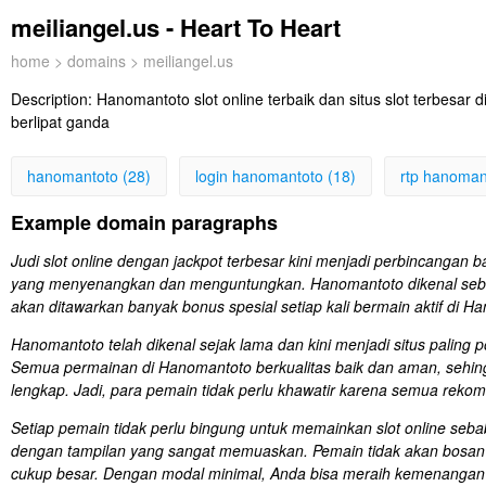
meiliangel.us - Heart To Heart
home
>
domains
> meiliangel.us
Description:
Hanomantoto slot online terbaik dan situs slot terbesar
berlipat ganda
hanomantoto (28)
login hanomantoto (18)
rtp hanoman
Example domain paragraphs
Judi slot online dengan jackpot terbesar kini menjadi perbincanga
yang menyenangkan dan menguntungkan. Hanomantoto dikenal sebagai
akan ditawarkan banyak bonus spesial setiap kali bermain aktif di 
Hanomantoto telah dikenal sejak lama dan kini menjadi situs paling 
Semua permainan di Hanomantoto berkualitas baik dan aman, sehingg
lengkap. Jadi, para pemain tidak perlu khawatir karena semua re
Setiap pemain tidak perlu bingung untuk memainkan slot online seba
dengan tampilan yang sangat memuaskan. Pemain tidak akan bosan b
cukup besar. Dengan modal minimal, Anda bisa meraih kemenangan me