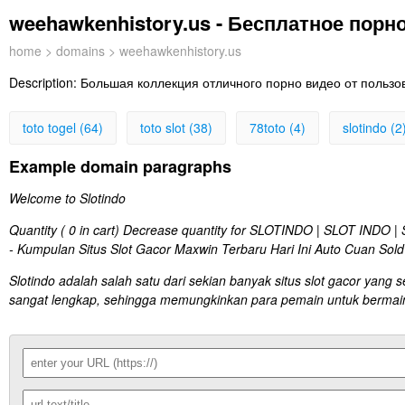
weehawkenhistory.us - Бесплатное порно
home
>
domains
> weehawkenhistory.us
Description:
Большая коллекция отличного порно видео от пользов
toto togel (64)
toto slot (38)
78toto (4)
slotindo (2
Example domain paragraphs
Welcome to Slotindo
Quantity ( 0 in cart) Decrease quantity for SLOTINDO | SLOT INDO
- Kumpulan Situs Slot Gacor Maxwin Terbaru Hari Ini Auto Cuan Sold o
Slotindo adalah salah satu dari sekian banyak situs slot gacor yan
sangat lengkap, sehingga memungkinkan para pemain untuk bermain sl