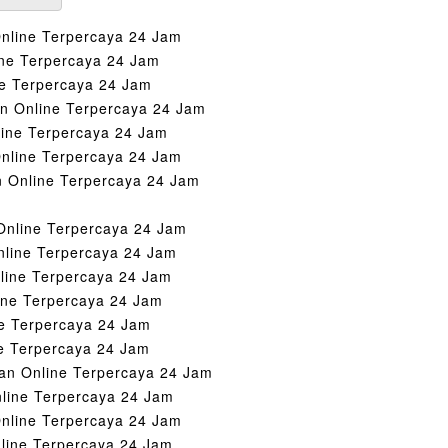
Online Terpercaya 24 Jam
ine Terpercaya 24 Jam
ne Terpercaya 24 Jam
an Online Terpercaya 24 Jam
line Terpercaya 24 Jam
Online Terpercaya 24 Jam
n Online Terpercaya 24 Jam
Online Terpercaya 24 Jam
nline Terpercaya 24 Jam
line Terpercaya 24 Jam
ine Terpercaya 24 Jam
ne Terpercaya 24 Jam
ne Terpercaya 24 Jam
nan Online Terpercaya 24 Jam
nline Terpercaya 24 Jam
Online Terpercaya 24 Jam
nline Terpercaya 24 Jam