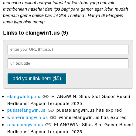
mencoba melihat banyak tutorial di YouTube yang banyak
memberikan nasehat dan tips bagi para gamer agar lebih mudah
bermain game online hari ini Slot Thailand . Hanya di Elangwin
anda juga bisa memp
Links to elangwin1.us (9)
elangwintop.us
ELANGWIN: Situs Slot Gacor Resmi
Berlisensi Pagcor Terupdate 2025
pusatelangwin.us
pusatelangwin.us has expired
winnerelangwin.us
winnerelangwin.us has expired
rasaelangwin.us
ELANGWIN: Situs Slot Gacor Resmi
Berlisensi Pagcor Terupdate 2025