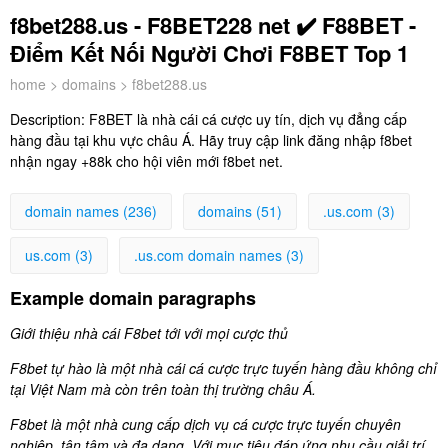
f8bet288.us - F8BET228 net ✔️ F88BET -
Điểm Kết Nối Người Chơi F8BET Top 1
home
>
domains
> f8bet288.us
Description:
F8BET là nhà cái cá cược uy tín, dịch vụ đẳng cấp
hàng đầu tại khu vực châu Á. Hãy truy cập link đăng nhập f8bet
nhận ngay +88k cho hội viên mới f8bet net.
domain names (236)
domains (51)
.us.com (3)
us.com (3)
.us.com domain names (3)
Example domain paragraphs
Giới thiệu nhà cái F8bet tới với mọi cược thủ
F8bet tự hào là một nhà cái cá cược trực tuyến hàng đầu không chỉ
tại Việt Nam mà còn trên toàn thị trường châu Á.
F8bet là một nhà cung cấp dịch vụ cá cược trực tuyến chuyên
nghiệp, tận tâm và đa dạng. Với mục tiêu đáp ứng nhu cầu giải trí