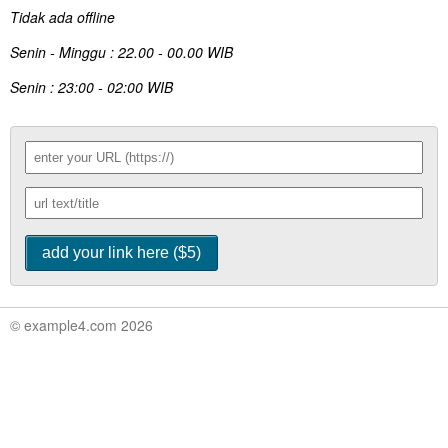
Tidak ada offline
Senin - Minggu : 22.00 - 00.00 WIB
Senin : 23:00 - 02:00 WIB
© example4.com 2026