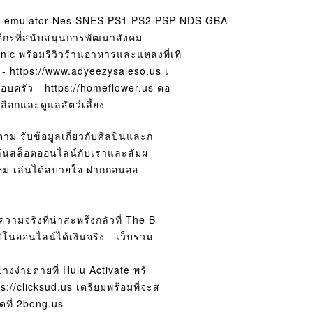
์โหลด emulator Nes SNES PS1 PS2 PSP NDS GBA
ค์กรที่สนับสนุนการพัฒนาสังคม
 พร้อมรีวิวร้านอาหารและแหล่งที่เที
7 - https://www.adyeezysaleso.us เ
อบครัว - https://homeflower.us ดอ
เลือกและดูแลสัตว์เลี้ยง
าม รับข้อมูลเกี่ยวกับศิลปินและก
เล่นสล็อตออนไลน์กับเราและสัมผ
มใหม่ เล่นได้สบายใจ ฝากถอนออ
วามจริงที่น่าสะพรึงกลัวที่ The B
ิโนออนไลน์ได้เงินจริง - เว็บรวม
างง่ายดายที่ Hulu Activate พร้
//clicksud.us เตรียมพร้อมที่จะส
ดที่ 2bong.us