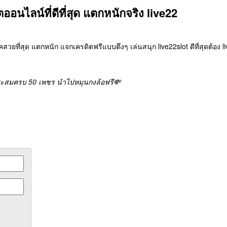
ตออนไลน์ที่ดีที่สุด แตกหนักจริง live22
คสวยที่สุด แตกหนัก แจกเครดิตฟรีแบบตึงๆ เล่นสนุก live22slot ดีที่สุดต้อง l
สะสมครบ 50 เพชร นำไปหมุนกงล้อฟรี💸