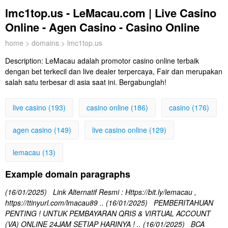
lmc1top.us - LeMacau.com | Live Casino
Online - Agen Casino - Casino Online
home
>
domains
> lmc1top.us
Description:
LeMacau adalah promotor casino online terbaik
dengan bet terkecil dan live dealer terpercaya, Fair dan merupakan
salah satu terbesar di asia saat ini. Bergabunglah!
live casino (193)
casino online (186)
casino (176)
agen casino (149)
live casino online (129)
lemacau (13)
Example domain paragraphs
(16/01/2025) Link Alternatif Resmi : Https://bit.ly/lemacau ,
https://ttinyurl.com/lmacau89 .. (16/01/2025) PEMBERITAHUAN
PENTING ! UNTUK PEMBAYARAN QRIS & VIRTUAL ACCOUNT
(VA) ONLINE 24JAM SETIAP HARINYA ! .. (16/01/2025) BCA