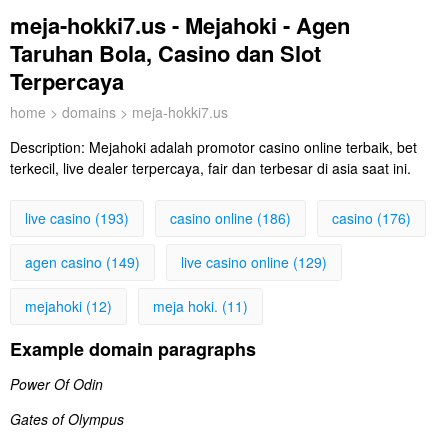
meja-hokki7.us - Mejahoki - Agen
Taruhan Bola, Casino dan Slot
Terpercaya
home
>
domains
> meja-hokki7.us
Description:
Mejahoki adalah promotor casino online terbaik, bet
terkecil, live dealer terpercaya, fair dan terbesar di asia saat ini.
live casino (193)
casino online (186)
casino (176)
agen casino (149)
live casino online (129)
mejahoki (12)
meja hoki. (11)
Example domain paragraphs
Power Of Odin
Gates of Olympus