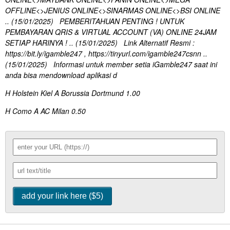
OFFLINE<>JENIUS ONLINE<>SINARMAS ONLINE<>BSI ONLINE
.. (15/01/2025) PEMBERITAHUAN PENTING ! UNTUK
PEMBAYARAN QRIS & VIRTUAL ACCOUNT (VA) ONLINE 24JAM
SETIAP HARINYA ! .. (15/01/2025) Link Alternatif Resmi :
https://bit.ly/igamble247 , https://tinyurl.com/igamble247csnn ..
(15/01/2025) Informasi untuk member setia iGamble247 saat ini
anda bisa mendownload aplikasi d
H Holstein Kiel A Borussia Dortmund 1.00
H Como A AC Milan 0.50