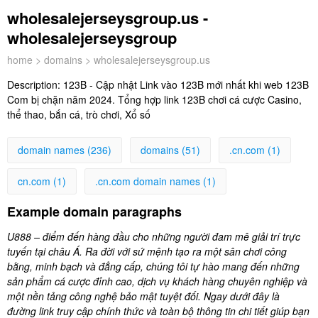
wholesalejerseysgroup.us -
wholesalejerseysgroup
home
>
domains
> wholesalejerseysgroup.us
Description:
123B - Cập nhật Link vào 123B mới nhất khi web 123B
Com bị chặn năm 2024. Tổng hợp link 123B chơi cá cược Casino,
thể thao, bắn cá, trò chơi, Xổ số
domain names (236)
domains (51)
.cn.com (1)
cn.com (1)
.cn.com domain names (1)
Example domain paragraphs
U888 – điểm đến hàng đầu cho những người đam mê giải trí trực
tuyến tại châu Á. Ra đời với sứ mệnh tạo ra một sân chơi công
bằng, minh bạch và đẳng cấp, chúng tôi tự hào mang đến những
sản phẩm cá cược đỉnh cao, dịch vụ khách hàng chuyên nghiệp và
một nền tảng công nghệ bảo mật tuyệt đối. Ngay dưới đây là
đường link truy cập chính thức và toàn bộ thông tin chi tiết giúp bạn