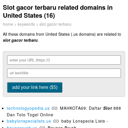
Slot gacor terbaru related domains in
United States (16)
home
>
keywords
> slot gacor terbaru
All these domains from United States (.us domains) are related to
slot gacor terbaru
.
technologyopedia.us
MAHKOTA69: Daftar
Slot
888
Dan Toto Togel Online
babylonspecialists.us
baby Lonspecia Lists -
bouncerush.us
Bounce Brush -