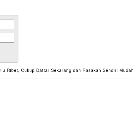
lu Ribet, Cukup Daftar Sekarang dan Rasakan Sendiri Mud