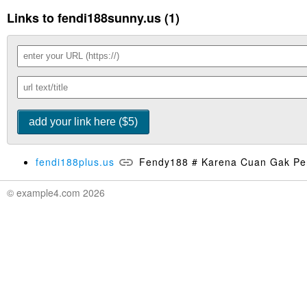
Links to fendi188sunny.us (1)
fendi188plus.us
Fendy188 # Karena Cuan Gak Per
© example4.com 2026