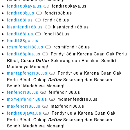
fendi188kaya.us
fendi188kaya.us
fendi188b.us
fendi188b.us
fendi188i.us
fendi188i.us
kisahfendi188.us
kisahfendi188.us
fendi188t.us
fendi188t.us
fendi188get.us
resmifendi188.us
resmifendi188.us
fendi188plus.us
Fendy188 # Karena Cuan Gak Perlu
Ribet, Cukup
Daftar
Sekarang dan Rasakan Sendiri
Mudahnya Menang!
mantapfendi188.us
Fendy188 # Karena Cuan Gak
Perlu Ribet, Cukup
Daftar
Sekarang dan Rasakan
Sendiri Mudahnya Menang!
fenfendi188.us
fenfendi188.us
momenfendi188.us
momenfendi188.us
maxfendi188.us
maxfendi188.us
fendi188jawa.us
Fendy188 # Karena Cuan Gak
Perlu Ribet, Cukup
Daftar
Sekarang dan Rasakan
Sendiri Mudahnya Menang!