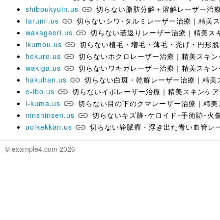
shiboukyuin.us
切らない脂肪分解＋溶解レーザー治
tarumi.us
切らないシワ･タルミレーザー治療｜精美
wakagaeri.us
切らない若返りレーザー治療｜精美ス
ikumou.us
切らない植毛・増毛・薄毛・禿げ・円形脱
hokuro.us
切らないホクロレーザー治療｜精美スキン
wakiga.us
切らないワキガレーザー治療｜精美スキン
hakuhan.us
切らない白斑・乾癬レーザー治療｜精美
e-ibo.us
切らないイボレーザー治療｜精美スキンケア
l-kuma.us
切らない目の下のクマレーザー治療｜精美
ninshinsen.us
切らないキズ跡･ケロイド･手術跡･火
aoikekkan.us
切らない静脈瘤・浮き出た青い血管レ
© example4.com 2026