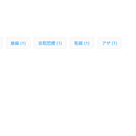
搶嫗 (1)
峕屗愳嬫 (1)
彫娾 (1)
アザ (1)