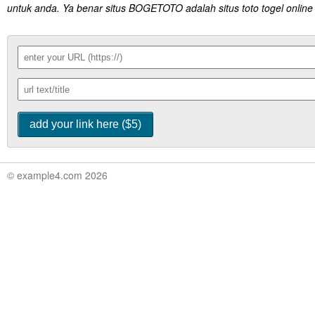
untuk anda. Ya benar situs BOGETOTO adalah situs toto togel online
© example4.com 2026