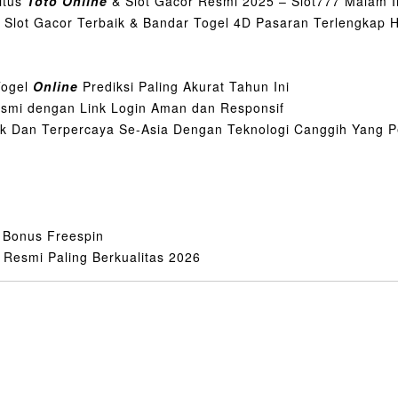
itus
Toto
Online
& Slot Gacor Resmi 2025 – Slot777 Malam I
Slot Gacor Terbaik & Bandar Togel 4D Pasaran Terlengkap Ha
Togel
Online
Prediksi Paling Akurat Tahun Ini
smi dengan Link Login Aman dan Responsif
k Dan Terpercaya Se-Asia Dengan Teknologi Canggih Yang P
r Bonus Freespin
Resmi Paling Berkualitas 2026