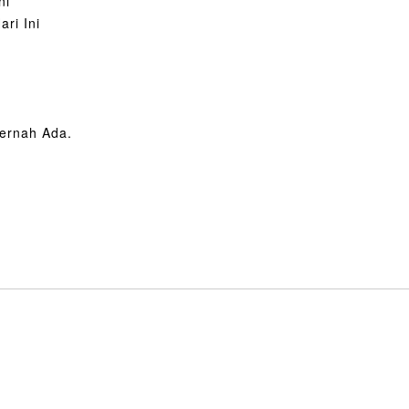
ni
ri Ini
ernah Ada.