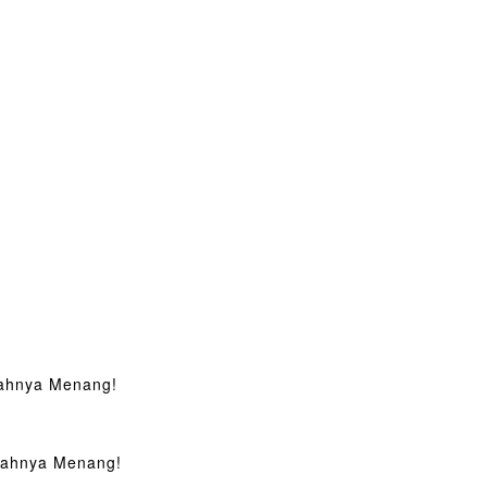
ahnya Menang!
dahnya Menang!