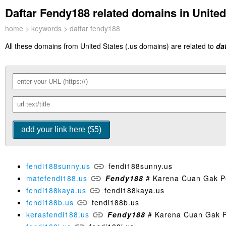
Daftar Fendy188 related domains in United
home
>
keywords
> daftar fendy188
All these domains from United States (.us domains) are related to
da
fendi188sunny.us
fendi188sunny.us
matefendi188.us
Fendy188
# Karena Cuan Gak Pe
fendi188kaya.us
fendi188kaya.us
fendi188b.us
fendi188b.us
kerasfendi188.us
Fendy188
# Karena Cuan Gak P