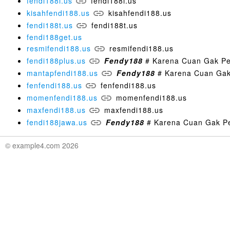
fendi188i.us
fendi188i.us
kisahfendi188.us
kisahfendi188.us
fendi188t.us
fendi188t.us
fendi188get.us
resmifendi188.us
resmifendi188.us
fendi188plus.us
Fendy188
# Karena Cuan Gak Pe
mantapfendi188.us
Fendy188
# Karena Cuan Gak
fenfendi188.us
fenfendi188.us
momenfendi188.us
momenfendi188.us
maxfendi188.us
maxfendi188.us
fendi188jawa.us
Fendy188
# Karena Cuan Gak Pe
© example4.com 2026